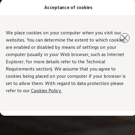
Acceptance of cookies
汽車型號
最新優惠
優質易手車
車主服務
Skip to
Skip
保養與維修
We place cookies on your computer when you visit our
main
to
售後推廣優惠
websites. You can determine the extent to which cookies
content
footer
機油及潤滑油
車輪與輪胎
are enabled or disabled by means of settings on your
車主有用資訊
computer (usually in your Web browser, such as Internet
故障及意外支援
Explorer; for more details refer to the Technical
高田 (Takata) 安全氣袋召回
擁有一輛Volkswagen汽車嗎
Requirements section). We assume that you agree to
軟件資訊
cookies being placed on your computer if your browser is
陳列室及維修中心
set to allow them. With regard to data protection please
關於 Volkswagen
refer to our
Cookies Policy.