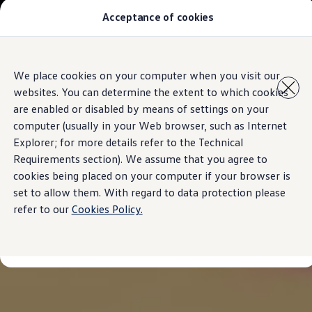
Acceptance of cookies
汽車型號
最新優惠
優質易手車
車主服務
Skip to
Skip
保養與維修
We place cookies on your computer when you visit our
main
to
售後推廣優惠
websites. You can determine the extent to which cookies
content
footer
機油及潤滑油
車輪與輪胎
are enabled or disabled by means of settings on your
車主有用資訊
computer (usually in your Web browser, such as Internet
故障及意外支援
Explorer; for more details refer to the Technical
高田 (Takata) 安全氣袋召回
擁有一輛Volkswagen汽車嗎
Requirements section). We assume that you agree to
軟件資訊
cookies being placed on your computer if your browser is
陳列室及維修中心
set to allow them. With regard to data protection please
關於 Volkswagen
refer to our
Cookies Policy.