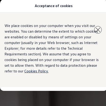
Acceptance of cookies
汽車型號
最新優惠
優質易手車
車主服務
Skip to
Skip
保養與維修
We place cookies on your computer when you visit our
main
to
售後推廣優惠
websites. You can determine the extent to which cookies
content
footer
機油及潤滑油
車輪與輪胎
are enabled or disabled by means of settings on your
車主有用資訊
computer (usually in your Web browser, such as Internet
故障及意外支援
Explorer; for more details refer to the Technical
高田 (Takata) 安全氣袋召回
擁有一輛Volkswagen汽車嗎
Requirements section). We assume that you agree to
軟件資訊
cookies being placed on your computer if your browser is
陳列室及維修中心
set to allow them. With regard to data protection please
關於 Volkswagen
refer to our
Cookies Policy.