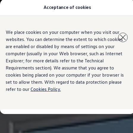
Acceptance of cookies
汽車型號
最新優惠
優質易手車
車主服務
Skip to
Skip
保養與維修
We place cookies on your computer when you visit our
main
to
售後推廣優惠
websites. You can determine the extent to which cookies
content
footer
機油及潤滑油
車輪與輪胎
are enabled or disabled by means of settings on your
車主有用資訊
computer (usually in your Web browser, such as Internet
故障及意外支援
Explorer; for more details refer to the Technical
高田 (Takata) 安全氣袋召回
擁有一輛Volkswagen汽車嗎
Requirements section). We assume that you agree to
軟件資訊
cookies being placed on your computer if your browser is
陳列室及維修中心
set to allow them. With regard to data protection please
關於 Volkswagen
refer to our
Cookies Policy.