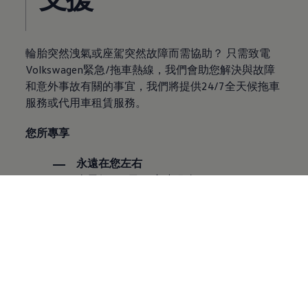
輪胎突然洩氣或座駕突然故障而需協助？ 只需致電
Volkswagen緊急/拖車熱線，我們會助您解決與故障
和意外事故有關的事宜，我們將提供24/7全天候拖車
服務或代用車租賃服務。
您所專享
永遠在您左右
全天候365日24小時服務
卓越的事故應對服
務