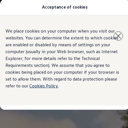
Acceptance of cookies
汽車型號
最新優惠
優質易手車
車主服務
Skip to
Skip
保養與維修
We place cookies on your computer when you visit our
main
to
售後推廣優惠
websites. You can determine the extent to which cookies
content
footer
機油及潤滑油
車輪與輪胎
are enabled or disabled by means of settings on your
車主有用資訊
computer (usually in your Web browser, such as Internet
故障及意外支援
Explorer; for more details refer to the Technical
高田 (Takata) 安全氣袋召回
擁有一輛Volkswagen汽車嗎
Requirements section). We assume that you agree to
軟件資訊
cookies being placed on your computer if your browser is
陳列室及維修中心
set to allow them. With regard to data protection please
關於 Volkswagen
refer to our
Cookies Policy.